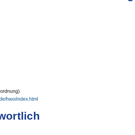
sordnung)
.de/hwo/index.html
wortlich