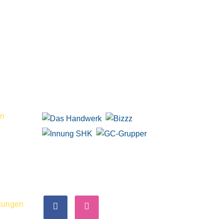
S
WIR SIND DABEI
en
FOLLOW US
llungen